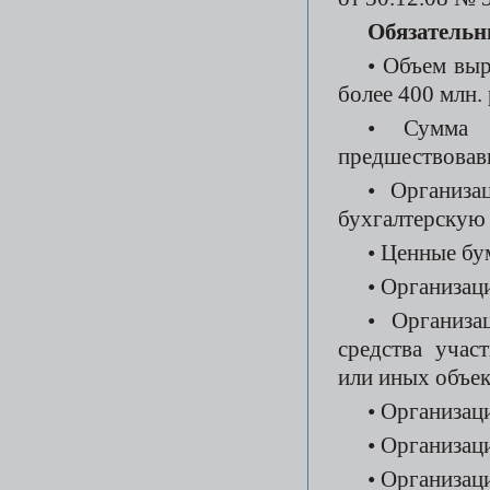
Обязательн
• Объем выр
более 400 млн. 
• Сумма а
предшествовавш
• Организа
бухгалтерскую 
• Ценные бу
• Организац
• Организа
средства учас
или иных объе
• Организац
• Организац
• Организац