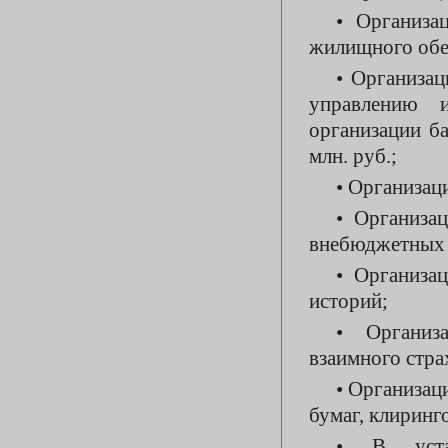
• Организа
жилищного обе
• Организа
управлению 
организации б
млн. руб.;
• Организац
• Организа
внебюджетных 
• Организа
историй;
• Организ
взаимного стра
• Организац
бумаг, клиринг
• В устав