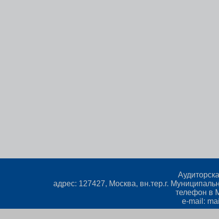
Аудиторск
адрес: 127427, Москва, вн.тер.г. Муниципальн
телефон в М
e-mail: ma